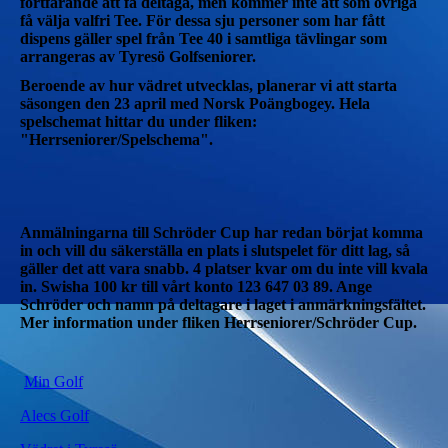
fortfarande att få deltaga, men kommer inte att som övriga
få välja valfri Tee. För dessa sju personer som har fått
dispens gäller spel från Tee 40 i samtliga tävlingar som
arrangeras av Tyresö Golfseniorer.
Beroende av hur vädret utvecklas, planerar vi att starta
säsongen den 23 april med Norsk Poängbogey. Hela
spelschemat hittar du under fliken:
"Herrseniorer/Spelschema".
Anmälningarna till Schröder Cup har redan börjat komma
in och vill du säkerställa en plats i slutspelet för ditt lag, så
gäller det att vara snabb. 4 platser kvar om du inte vill kvala
in. Swisha 100 kr till vårt konto 123 647 03 89. Ange
Schröder och namn på deltagare i laget i anmärkningsfältet.
Mer information under fliken Herrseniorer/Schröder Cup.
Min Golf
Alecs Golf