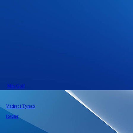
Min Golf
Vädret i Tyresö
Regler