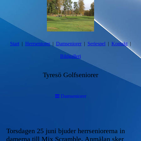
Start
Herrseniorer
Damseniorer
Seriespel
Kontakt
Bildgalleri
Tyresö Golfseniorer
Damseniorer
Torsdagen 25 juni bjuder herrseniorerna in
damerna till Mix Scramble. Anmälan sker